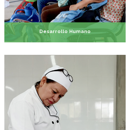
Desarrollo Humano
Brindar a los miembros de la comunidad
OBJETIVOS:
herramientas para insertarse en el mundo laboral e
iniciar sus propios proyectos productivos.
Células de producción • Clases de
ACTIVIDADES: