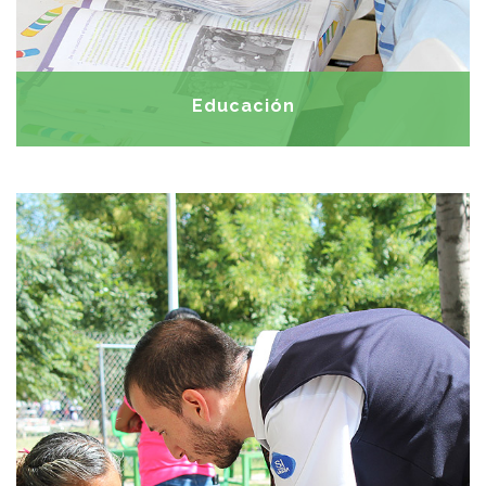
Educación
Brindar un espacio en el cual se atienda
OBJETIVOS:
los diferentes aspectos de la salud de la comunidad.
Ofrecer una serie de talleres y cursos para la
prevención de enfermedades.
Cocina comunitaria • Atención médica
ACTIVIDADES: