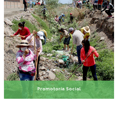
Impulsar la participación comunitaria
OBJETIVOS:
mediante consejos vecinales, fomentar la apropiación
de proyectos y promover el empoderamiento en la
toma de decisiones y gestión de recursos.
Brigadas comunitarias • Capacitación
ACTIVIDADES:
de líderes comunitarios • Creación de la agenda
política social • Cursos de verano • Festival de
primavera • Día de la comunidad • Posadas navideñas
• Semana de Pascua • Fiesta mexicana
Promotoría Social