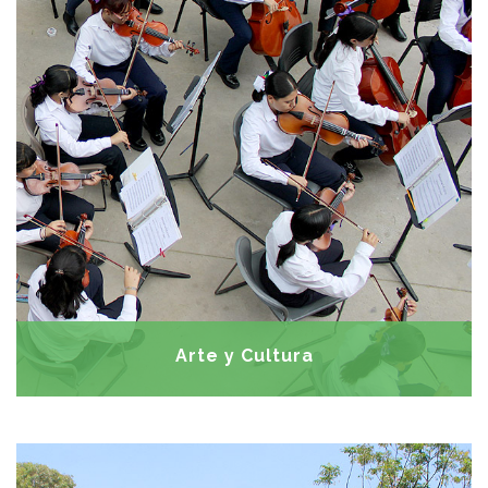
desarrollo artístico y cultural de los miembros de la
comunidad, permitiéndoles adquirir nociones de
armonía, respeto y cuidado del otro. Estas actividades
pueden despertar vocaciones y dar salidas laborales a
los estudiantes de academias.
Semana Cultural • Manualidades •
ACTIVIDADES:
Práctica de música sinfónica orquestal y Coral •
Pintura al oleo • Jazz • Talleres de arte
Arte y Cultura