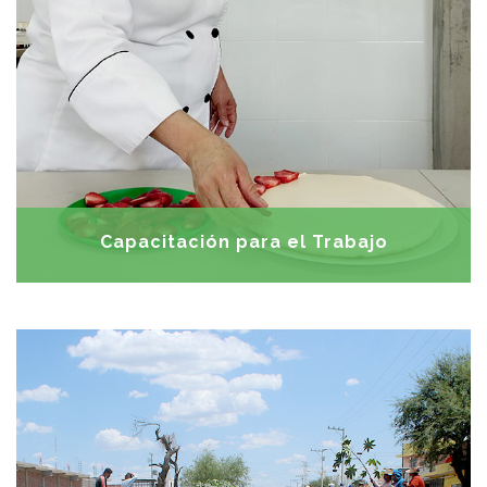
cocina, piñatas, huertos familiares, repostería,
estilismo, panadería, corte y confección • Talleres de
marroquinería, carpintería, electricidad, pespunte,
herrería, fontanería, albañilería • Reparación de
electrodomésticos y celulares
Capacitación para el Trabajo