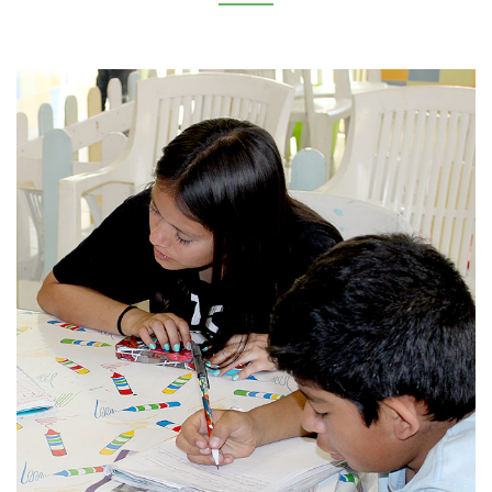
Coordinar las actividades que tienen que
OBJETIVOS:
ver con la adquisición de habilidades y conocimientos
de educación formal. Despertar vocación, sembrar
intereses y aspiraciones.
Regularización • Club de tareas •
ACTIVIDADES:
Lecto-escritura • Computación • Estimulación
temprana • Prepa abierta • Robótica • Cuenta cuentos •
INAEBA