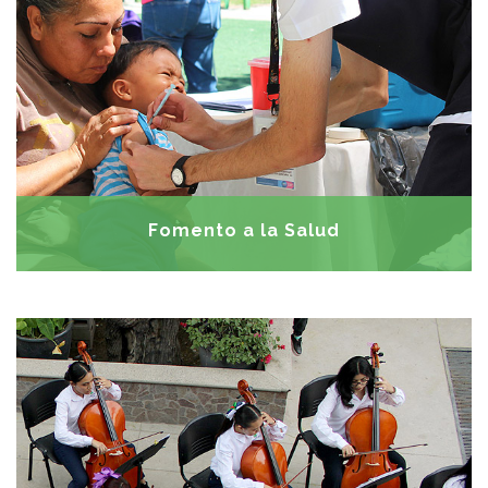
• Brigadas odontológicas • Talleres para prevención de
embarazos • Prevención de diabetes • Atención
psicológica • Orientación psicoeducativa • Consultas
médicas • Talleres de psicología • Programa de
desarrollo integral a la primer infancia DIPI
Fomento a la Salud
Coordinar actividades que fomenten el
OBJETIVOS: