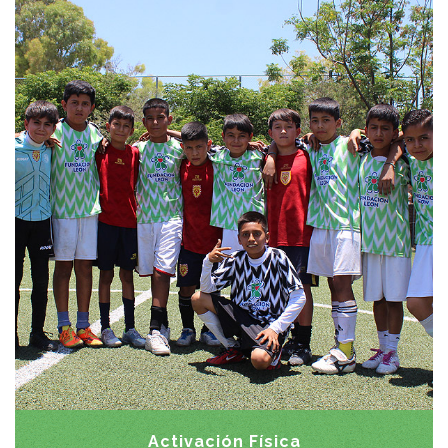
Coordinar actividades que fomenten una
OBJETIVOS:
vida saludable mediante la activación física y la
recreación, con el fin de que los miembros de la
comunidad adquieran hábitos que los alejen de la
drogadicción y delincuencia, al tiempo que aprenden
a socializar mediante las normas del juego limpio.
Disciplinas orientales • Fútbol • Ajedrez
ACTIVIDADES:
• Yoga • Zumba • Ping pong • Voleibol • Básquetbol •
Domino • Tahitiano • Jazz
Activación Física