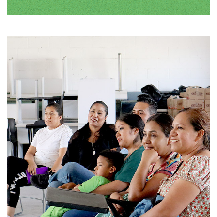
Brindar a los miembros de la comunidad
OBJETIVOS:
una serie de talleres y cursos que les permitan
reconocer sus potencialidades, dándoles autoestima,
fomentando valores y mejorando su calidad de vida.
Taller para adultos mayores "Vivir con
ACTIVIDADES:
Calidad" • Pro empleo • Escuela para padres • Taller
socioeducativo • Desarrollo social • Ayuda a la mujer •
AMSIF • Campaña de valores mensual